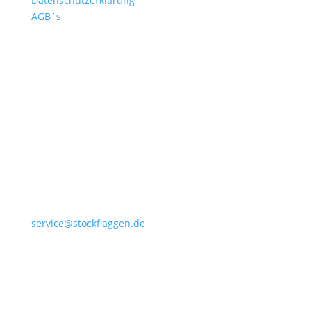
Datenschutzerklärung
AGB´s
+49 4532 97 57 284
service@stockflaggen.de