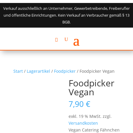
Verkauf ausschließlich an Unternehmer, Gewerbetreibende, Freiberufler
und öffentliche Einrichtungen. Kein Verkauf an Verbraucher gemäß § 13
BGB.
Start
/
Lagerartikel
/
Foodpicker
/ Foodpicker Vegan
Foodpicker
Vegan
7,90
€
exkl. 19 % MwSt.
zzgl.
Versandkosten
Vegan Catering Fähnchen