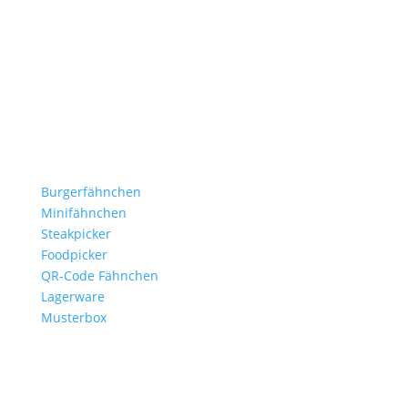
Stockflaggen.de
B2B für Gastronomie, Hotelerie, Catering und Events.
Kleine Fähnchen.
Große Wirkung.
Produkte
Burgerfähnchen
Minifähnchen
Steakpicker
Foodpicker
QR-Code Fähnchen
Lagerware
Musterbox
Branchen
Gastronomie