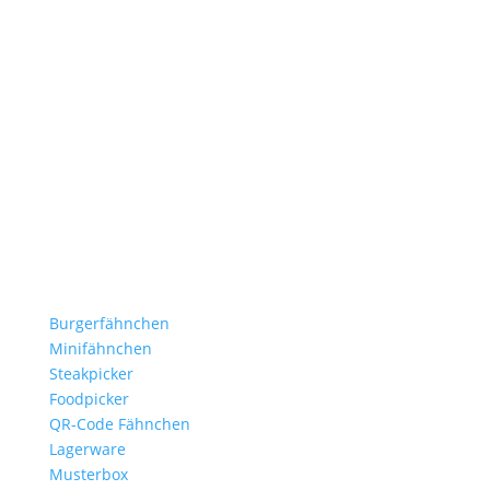
Stockflaggen.de
B2B für Gastronomie, Hotelerie, Catering und Events.
Kleine Fähnchen.
Große Wirkung.
Produkte
Burgerfähnchen
Minifähnchen
Steakpicker
Foodpicker
QR-Code Fähnchen
Lagerware
Musterbox