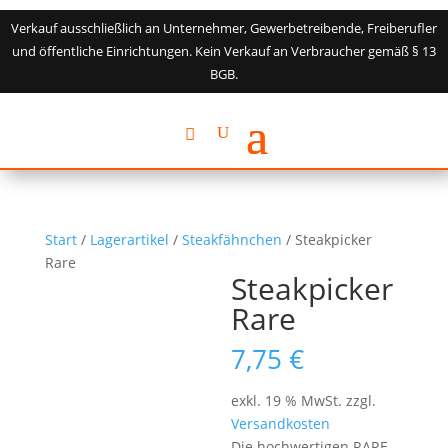
Verkauf ausschließlich an Unternehmer, Gewerbetreibende, Freiberufler
und öffentliche Einrichtungen. Kein Verkauf an Verbraucher gemäß § 13
BGB.
Start
/
Lagerartikel
/
Steakfähnchen
/ Steakpicker
Rare
Steakpicker
Rare
7,75
€
exkl. 19 % MwSt.
zzgl.
Versandkosten
Die hochwertigen RARE