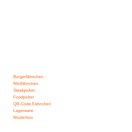
Stockflaggen.de
B2B für Gastronomie, Hotelerie, Catering und Events.
Kleine Fähnchen.
Große Wirkung.
Produkte
Burgerfähnchen
Minifähnchen
Steakpicker
Foodpicker
QR-Code Fähnchen
Lagerware
Musterbox