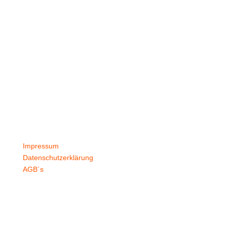
Vereine
Service
Anfrage
Freigabeverfahren
Druckdaten
Häufige Fragen
Versand & Lieferzeiten
Nachbestellen
Kontakt
Impressum
Datenschutzerklärung
AGB´s