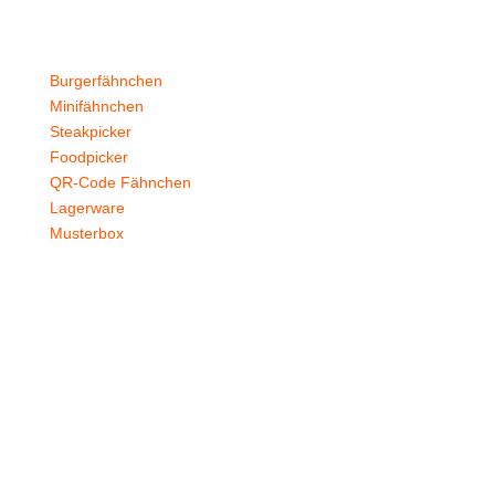
Produkte
Burgerfähnchen
Minifähnchen
Steakpicker
Foodpicker
QR-Code Fähnchen
Lagerware
Musterbox
Branchen
Gastronomie
Burgerläden
Steakhäuser
Hotels
Catering
Foodtrucks
Events