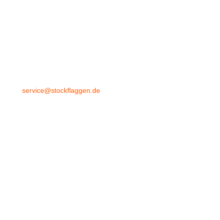
+49 4532 97 57 284
service@stockflaggen.de
Stockflaggen.de
Elmenhorster Str. 6
23869 Elmenhorst