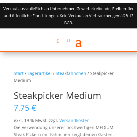
Verkauf ausschließlich an Unternehmer, Gewerbetreibende, Freiberufler
und öffentliche Einrichtungen. Kein Verkauf an Verbraucher gemäß § 13
BGB.
Start
/
Lagerartikel
/
Steakfähnchen
/ Steakpicker
Medium
Steakpicker Medium
7,75
€
exkl. 19 % MwSt.
zzgl.
Versandkosten
Die Verwendung unserer hochwertigen MEDIUM
Steak Pickern mit Fähnchen zeigt deinen Gästen,