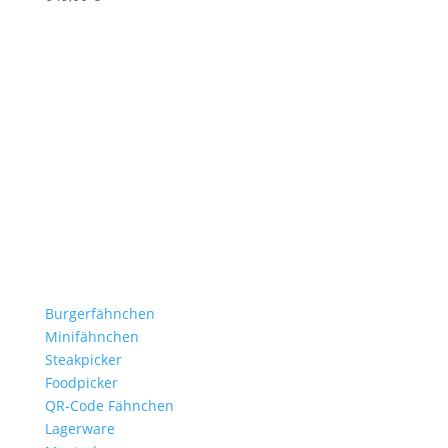
Stockflaggen.de
B2B für Gastronomie, Hotelerie, Catering und Events.
Kleine Fähnchen.
Große Wirkung.
Produkte
Burgerfähnchen
Minifähnchen
Steakpicker
Foodpicker
QR-Code Fähnchen
Lagerware