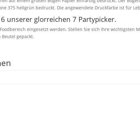
en auf einem großen Bogen Papier einfarbig bedruckt. Der Bogen i
one 375 hellgrün bedruckt. Die angewendete Druckfarbe ist für Le
 6 unserer glorreichen 7 Partypicker.
m Foodbereich eingesetzt werden. Stellen Sie sich Ihre wichtigsten 
 Beutel gepackt.
nen