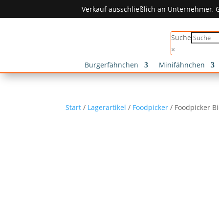
Verkauf ausschließlich an Unternehmer, G
Suche
×
Burgerfähnchen
Minifähnchen
Start
/
Lagerartikel
/
Foodpicker
/ Foodpicker B