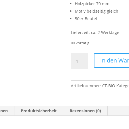
Holzpicker 70 mm
Motiv beidseitig gleich
50er Beutel
Lieferzeit:
ca. 2 Werktage
80 vorrätig
Foodpicker
In den Wa
Bio
Menge
Artikelnummer:
CF-BIO
Katego
onen
Produktsicherheit
Rezensionen (0)