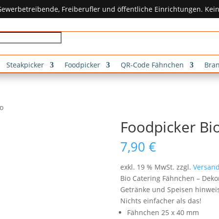
ewerbetreibende, Freiberufler und öffentliche Einrichtungen. Ke
Steakpicker
Foodpicker
QR-Code Fähnchen
Bra
io
Foodpicker Bi
7,90
€
exkl. 19 % MwSt.
zzgl.
Versand
Bio Catering Fähnchen – Dekor
Getränke und Speisen hinwei
Nichts einfacher als das!
Fähnchen 25 x 40 mm