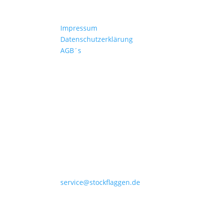
Kontakt
Impressum
hren
Datenschutzerklärung
AGB´s
n
erzeiten
+49 4532 97 57 284
service@stockflaggen.de