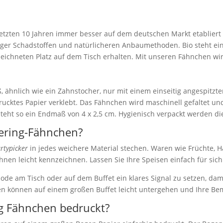
 letzten 10 Jahren immer besser auf dem deutschen Markt etabliert
ger Schadstoffen und natürlicheren Anbaumethoden. Bio steht ei
eichneten Platz auf dem Tisch erhalten. Mit unseren Fähnchen wird
 ähnlich wie ein Zahnstocher, nur mit einem einseitig angespitzte
rucktes Papier verklebt. Das Fähnchen wird maschinell gefaltet un
teht so ein Endmaß von 4 x 2,5 cm. Hygienisch verpackt werden die
ering-Fähnchen?
rtypicker
in jedes weichere Material stechen. Waren wie Früchte, H
hnen leicht kennzeichnen. Lassen Sie Ihre Speisen einfach für sic
hode am Tisch oder auf dem Buffet ein klares Signal zu setzen, dam
 können auf einem großen Buffet leicht untergehen und Ihre Bem
ng Fähnchen bedruckt?