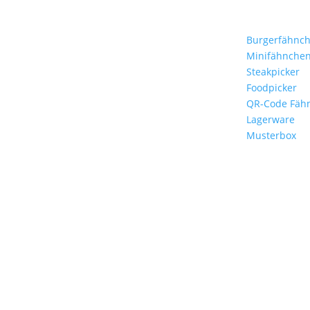
Stockflaggen.de
Produkte
B2B für Gastronomie,
Burgerfähnc
Hotelerie, Catering und
Minifähnche
Events.
Steakpicker
Foodpicker
Kleine Fähnchen.
QR-Code Fäh
Große Wirkung.
Lagerware
Musterbox