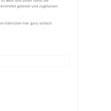
st weiß und bildet somit die
bensmittel getestet und zugelassen.
Mini-Fähnchen hier ganz einfach