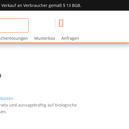
in Verkauf an Verbraucher gemäß § 13 BGB.

nchenlösungen
Musterbox
Anfragen
o
kosten
ativ und aussagekräftig auf biologische
sen.