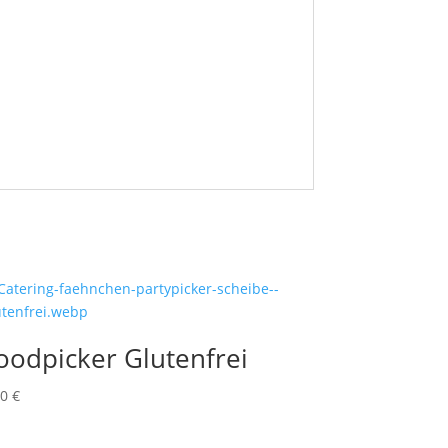
oodpicker Glutenfrei
90
€