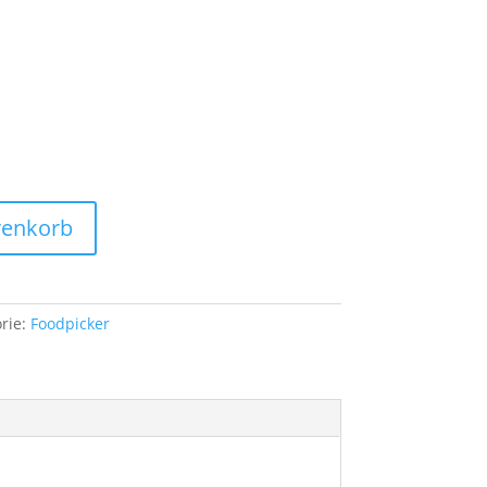
renkorb
rie:
Foodpicker