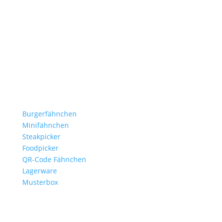
Stockflaggen.de
B2B für Gastronomie, Hotelerie, Catering und Events.
Kleine Fähnchen.
Große Wirkung.
Produkte
Burgerfähnchen
Minifähnchen
Steakpicker
Foodpicker
QR-Code Fähnchen
Lagerware
Musterbox
Branchen