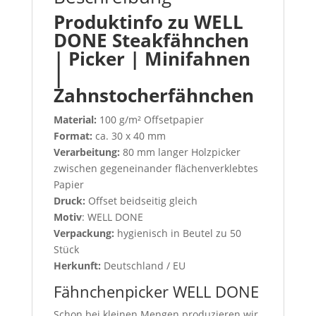
Produktinfo zu WELL
DONE Steakfähnchen
| Picker | Minifahnen
|
Zahnstocherfähnchen
Material:
100 g/m² Offsetpapier
Format:
ca. 30 x 40 mm
Verarbeitung:
80 mm langer Holzpicker
zwischen gegeneinander flächenverklebtes
Papier
Druck:
Offset beidseitig gleich
Motiv
: WELL DONE
Verpackung:
hygienisch in Beutel zu 50
Stück
Herkunft:
Deutschland / EU
Fähnchenpicker WELL DONE
Schon bei kleinen Mengen produzieren wir