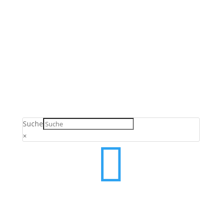
Verkauf ausschließlich an Unternehmer,
Gewerbetreibende, Freiberufler und öffentliche
Einrichtungen. Kein Verkauf an Verbraucher gemäß §
13 BGB.
Suche
×
