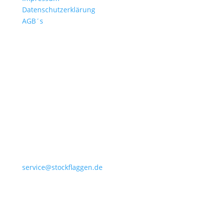
Datenschutzerklärung
AGB´s
+49 4532 97 57 284
service@stockflaggen.de