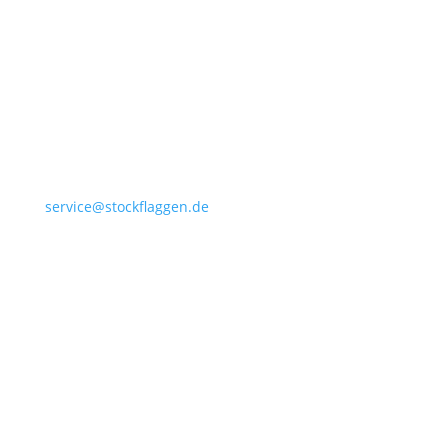
+49 4532 97 57 284
service@stockflaggen.de
Stockflaggen.de
Elmenhorster Str. 6
23869 Elmenhorst