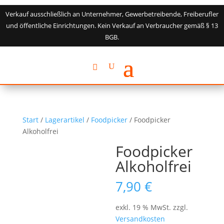
Verkauf ausschließlich an Unternehmer, Gewerbetreibende, Freiberufler
und öffentliche Einrichtungen. Kein Verkauf an Verbraucher gemäß § 13
BGB.
Start
/
Lagerartikel
/
Foodpicker
/ Foodpicker
Alkoholfrei
Foodpicker
Alkoholfrei
7,90
€
exkl. 19 % MwSt.
zzgl.
Versandkosten