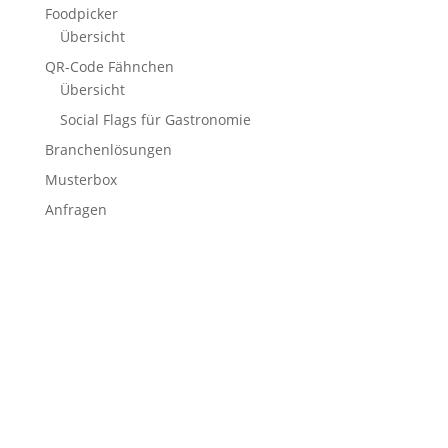
Foodpicker
Übersicht
QR-Code Fähnchen
Übersicht
Social Flags für Gastronomie
Branchenlösungen
Musterbox
Anfragen
Stockflaggen.de
B2B für Gastronomie, Hotelerie, Catering und Events.
Kleine Fähnchen.