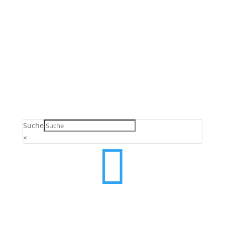
Verkauf ausschließlich an Unternehmer,
Gewerbetreibende, Freiberufler und öffentliche
Einrichtungen. Kein Verkauf an Verbraucher gemäß §
13 BGB.
Suche
×
