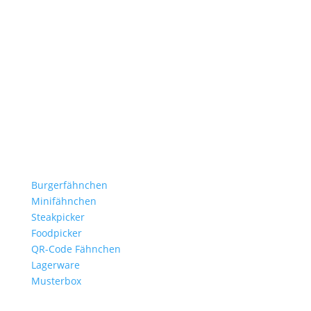
Stockflaggen.de
B2B für Gastronomie, Hotelerie, Catering und Events.
Kleine Fähnchen.
Große Wirkung.
Produkte
Burgerfähnchen
Minifähnchen
Steakpicker
Foodpicker
QR-Code Fähnchen
Lagerware
Musterbox