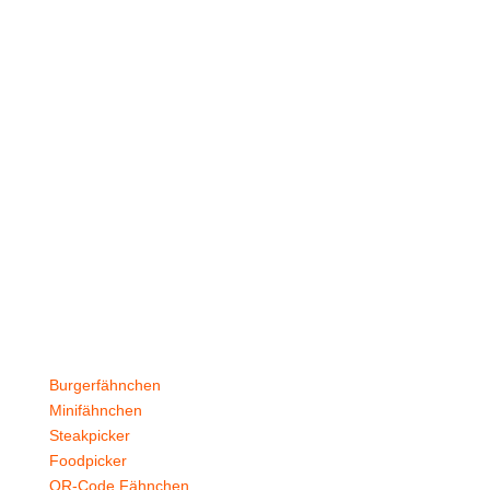
Stockflaggen.de
B2B für Gastronomie, Hotelerie, Catering und Events.
Kleine Fähnchen.
Große Wirkung.
Produkte
Burgerfähnchen
Minifähnchen
Steakpicker
Foodpicker
QR-Code Fähnchen