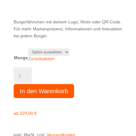
Burgerfähnchen mit deinem Logo, Motiv oder QR-Code.
Für mehr Markenpräsenz, Informationen und Interaktion
bei jedem Burger.
Menge
Zurücksetzen
Burgerfähnchen
rechteckig
farbig
In den Warenkorb
bedruckt
Menge
ab
229,00
€
exkl. MwSt.
zzgl.
Versandkosten