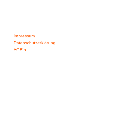
Versand & Lieferzeiten
Nachbestellen
Kontakt
Impressum
Datenschutzerklärung
AGB´s
+49 4532 97 57 284