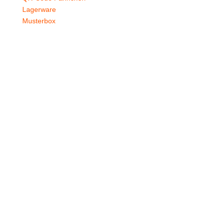
Lagerware
Musterbox
Branchen
Gastronomie
Burgerläden
Steakhäuser
Hotels
Catering
Foodtrucks
Events
Vereine
Service
Anfrage
Freigabeverfahren
Druckdaten
Häufige Fragen