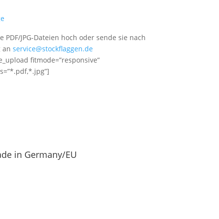
ge
ne PDF/JPG-Dateien hoch oder sende sie nach
g an
service@stockflaggen.de
le_upload fitmode=”responsive”
=”*.pdf,*.jpg”]
de in Germany/EU