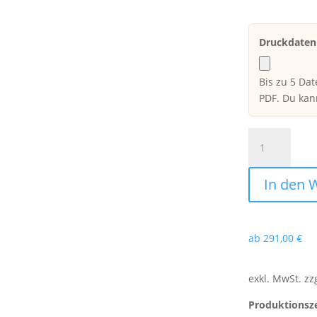
Druckdaten 
Bis zu 5 Dat
PDF. Du kan
Burgerfähnch
formgestanzt
schwarz
In den 
bedruckt
Menge
ab
291,00
€
exkl. MwSt.
zz
Produktionsze