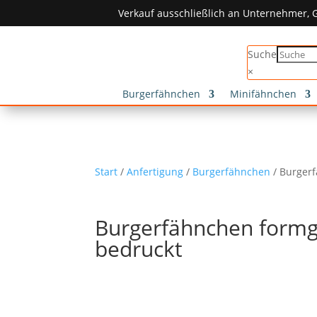
Verkauf ausschließlich an Unternehmer, G
Suche
×
Burgerfähnchen
Minifähnchen
Start
/
Anfertigung
/
Burgerfähnchen
/ Burger
Burgerfähnchen formg
bedruckt