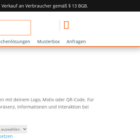
in Verkauf an Verbraucher gemäß § 13 BGB.

nchenlösungen
Musterbox
Anfragen
n mit deinem Logo, Motiv oder QR-Code. Für
äsenz, Informationen und Interaktion bei
setzen