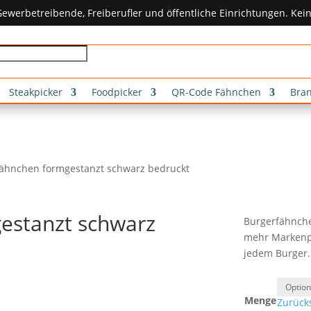
ewerbetreibende, Freiberufler und öffentliche Einrichtungen. Ke
Steakpicker
Foodpicker
QR-Code Fähnchen
Bra
fähnchen formgestanzt schwarz bedruckt
estanzt schwarz
Burgerfähnche
mehr Markenpr
jedem Burger.
Menge
Zurück