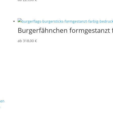
Burgerfähnchen formgestanzt f
ab
318,00
€
Branchen
Service
hen
Gastronomie
Anfrage
n
Burgerläden
Freigabeverfa
Steakhäuser
Druckdaten