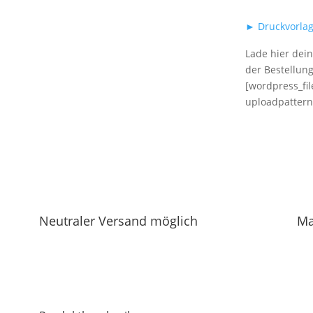
► Druckvorla
Lade hier dei
der Bestellun
[wordpress_fi
uploadpatterns
Neutraler Versand möglich
Ma