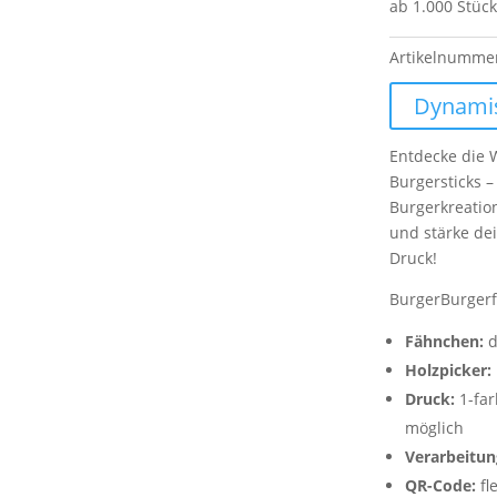
ab 1.000 Stück
Artikelnumme
Dynamis
Entdecke die 
Burgersticks –
Burgerkreation
und stärke de
Druck!
BurgerBurgerf
Fähnchen:
d
Holzpicker:
Druck:
1-far
möglich
Verarbeitun
QR-Code:
fl