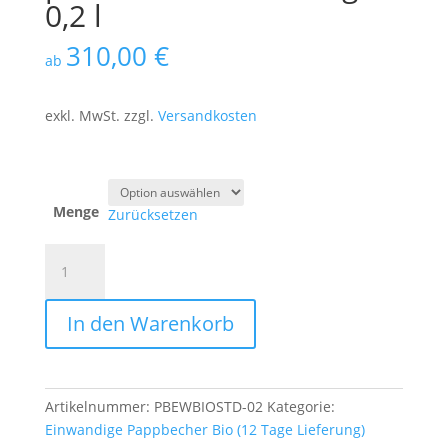
0,2 l
310,00
€
ab
exkl. MwSt.
zzgl.
Versandkosten
Menge
Zurücksetzen
Bio
Pappbecher,
100%
In den Warenkorb
plastikfrei
-
einwandig
0,2
Artikelnummer:
PBEWBIOSTD-02
Kategorie:
l
Einwandige Pappbecher Bio (12 Tage Lieferung)
Menge