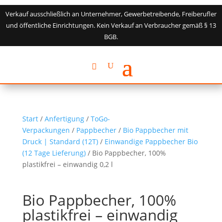
Verkauf ausschließlich an Unternehmer, Gewerbetreibende, Freiberufler
und öffentliche Einrichtungen. Kein Verkauf an Verbraucher gemäß § 13
BGB.
Start
/
Anfertigung
/
ToGo-
Verpackungen
/
Pappbecher
/
Bio Pappbecher mit
Druck | Standard (12T)
/
Einwandige Pappbecher Bio
(12 Tage Lieferung)
/ Bio Pappbecher, 100%
plastikfrei – einwandig 0,2 l
Bio Pappbecher, 100%
plastikfrei – einwandig