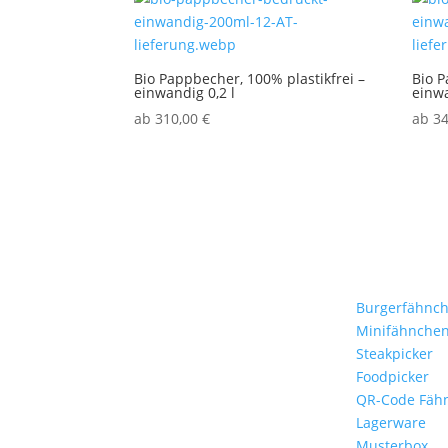
Bio Pappbecher, 100% plastikfrei –
Bio P
einwandig 0,2 l
einwa
ab
310,00
€
ab
3
Stockflaggen.de
Produkte
B2B für Gastronomie,
Burgerfähnc
Hotelerie, Catering und
Minifähnche
Events.
Steakpicker
Foodpicker
Kleine Fähnchen.
QR-Code Fäh
Große Wirkung.
Lagerware
Musterbox