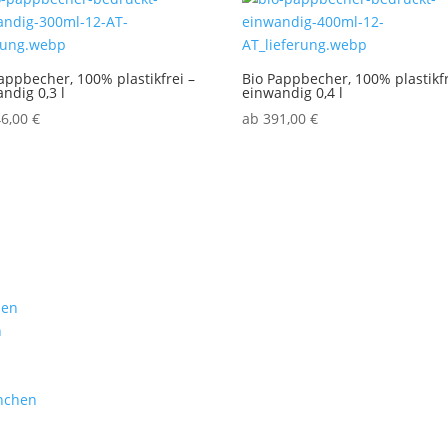
appbecher, 100% plastikfrei –
Bio Pappbecher, 100% plastikfr
ndig 0,3 l
einwandig 0,4 l
46,00
€
ab
391,00
€
Branchen
Service
hen
Gastronomie
Anfrage
n
Burgerläden
Freigabeverfa
Steakhäuser
Druckdaten
Hotels
Häufige Frage
nchen
Catering
Versand & Lief
Foodtrucks
Nachbestellen
Events