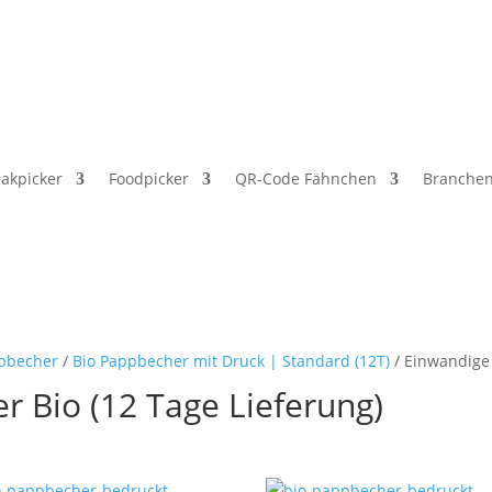
ewerbetreibende, Freiberufler und öffentliche Einrichtungen. Ke
eakpicker
Foodpicker
QR-Code Fähnchen
Branche
pbecher
/
Bio Pappbecher mit Druck | Standard (12T)
/ Einwandige 
 Bio (12 Tage Lieferung)