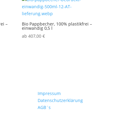
ei –
Bio Pappbecher, 100% plastikfrei –
einwandig 0,5 l
ab
407,00
€
Kontakt
Impressum
hren
Datenschutzerklärung
AGB´s
n
erzeiten