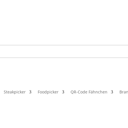
ewerbetreibende, Freiberufler und öffentliche Einrichtungen. Ke
Steakpicker
Foodpicker
QR-Code Fähnchen
Bra