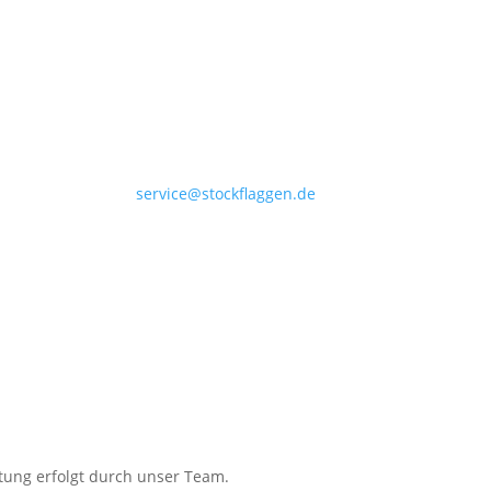
+49 4532 97 57 284
service@stockflaggen.de
Stockflaggen.de
Elmenhorster Str. 6
23869 Elmenhorst
itung erfolgt durch unser Team.