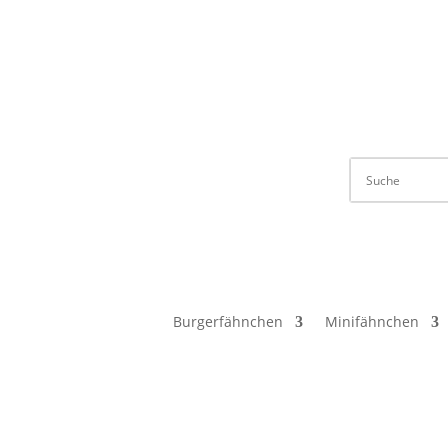
Verkauf ausschließlich an Unternehmer, G
Burgerfähnchen
Minifähnchen