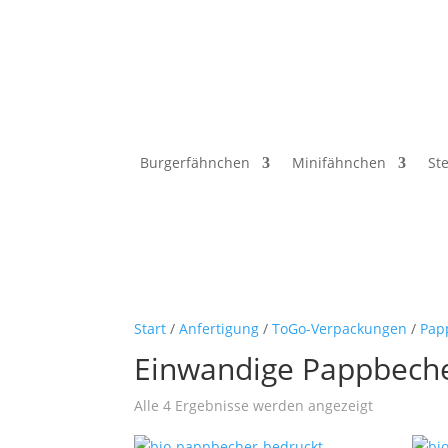
Verkauf ausschließlich an Unternehmer, G
Burgerfähnchen
Minifähnchen
St
Start
/
Anfertigung
/
ToGo-Verpackungen
/
Pap
Einwandige Pappbecher
Alle 4 Ergebnisse werden angezeigt