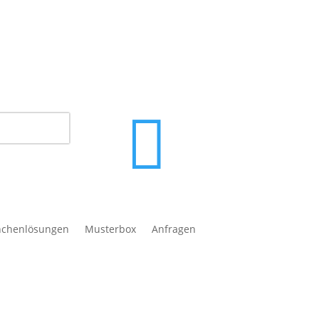
in Verkauf an Verbraucher gemäß § 13 BGB.

nchenlösungen
Musterbox
Anfragen