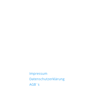
Kontakt
Impressum
hren
Datenschutzerklärung
AGB´s
n
erzeiten