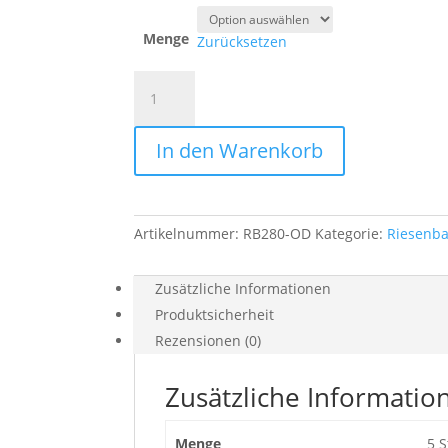
Menge
Zurücksetzen
Riesenballon
|
280
In den Warenkorb
cm
Umfang,
Ø
90
Artikelnummer:
RB280-OD
Kategorie:
Riesenba
cm
Menge
Zusätzliche Informationen
Produktsicherheit
Rezensionen (0)
Zusätzliche Informatio
Menge
5 S