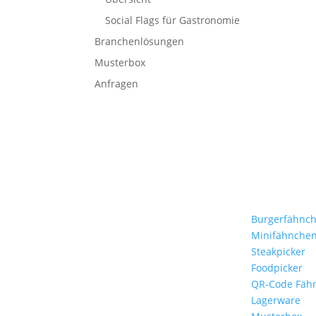
Social Flags für Gastronomie
Branchenlösungen
Musterbox
Anfragen
Stockflaggen.de
Produkte
B2B für Gastronomie,
Burgerfähnc
Hotelerie, Catering und
Minifähnche
Events.
Steakpicker
Foodpicker
Kleine Fähnchen.
QR-Code Fäh
Große Wirkung.
Lagerware