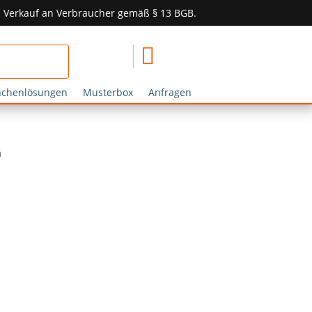
in Verkauf an Verbraucher gemäß § 13 BGB.

nchenlösungen
Musterbox
Anfragen
m