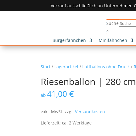
Verkauf ausschließlich an Unternehmer, G
Suche
×
Burgerfähnchen
Minifähnchen
Start
/
Lagerartikel
/
Luftballons ohne Druck
/
R
Riesenballon | 280 c
41,00
€
ab
exkl. MwSt.
zzgl.
Versandkosten
Lieferzeit:
ca. 2 Werktage