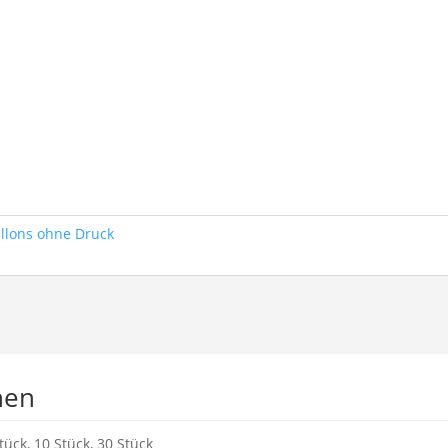
llons ohne Druck
nen
tück, 10 Stück, 30 Stück