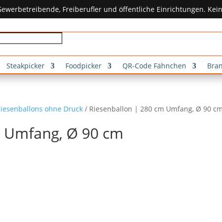
ewerbetreibende, Freiberufler und öffentliche Einrichtungen. Ke
Steakpicker
Foodpicker
QR-Code Fähnchen
Bra
iesenballons ohne Druck
/ Riesenballon | 280 cm Umfang, Ø 90 c
m Umfang, Ø 90 cm