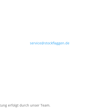
+49 4532 97 57 284
service@stockflaggen.de
Stockflaggen.de
Elmenhorster Str. 6
23869 Elmenhorst
itung erfolgt durch unser Team.