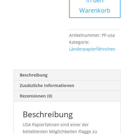
In den
Papierfähnchen
-
Warenkorb
50
Stück
im
Set
Artikelnummer:
PF-usa
Menge
Kategorie:
Länderpapierfähnchen
Beschreibung
Zusätzliche Informationen
Rezensionen (0)
Beschreibung
USA Papierfahnen sind einer der
beliebtesten Möglichkeiten Flagge zu