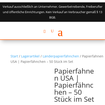
Verkauf ausschließlich an Unternehmer, Gewerbetreibende, Freiberufler
und öffentliche Einrichtungen. Kein Verkauf an Verbraucher gemäß § 13
BGB.
Start
/
Lagerartikel
/
Länderpapierfähnchen
/ Papierfahnen
USA | Papierfähnchen – 50 Stück im Set
Papierfahne
n USA |
Papierfähnc
hen – 50
Stück im Set