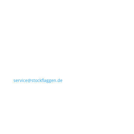
+49 4532 97 57 284
service@stockflaggen.de
Stockflaggen.de
Elmenhorster Str. 6