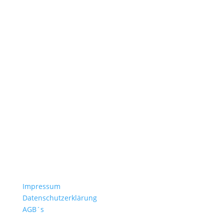
Catering
Foodtrucks
Events
Vereine
Service
Anfrage
Freigabeverfahren
Druckdaten
Häufige Fragen
Versand & Lieferzeiten
Nachbestellen
Kontakt
Impressum
Datenschutzerklärung
AGB´s