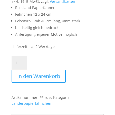
exkl. 19 % MwSt.
zzgl.
Versandkosten
Russland Papierfahnen
Fähnchen 12 x 24 cm
Polystyrol Stab 40 cm lang, 4mm stark
beidseitig gleich bedruckt
Anfertigung eigener Motive möglich
Lieferzeit:
ca. 2 Werktage
Papierfahnen
Russland
|
In den Warenkorb
Papierfähnchen
-
50
Stück
Artikelnummer:
PF-russ
Kategorie:
im
Länderpapierfähnchen
Set
Menge