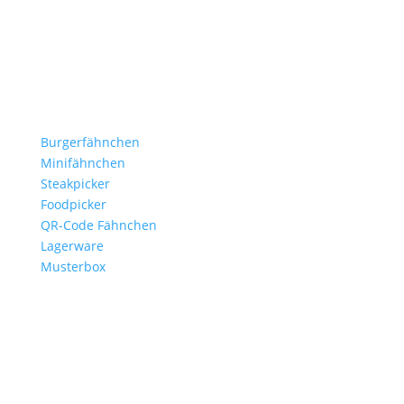
B2B für Gastronomie, Hotelerie, Catering und Events.
Kleine Fähnchen.
Große Wirkung.
Produkte
Burgerfähnchen
Minifähnchen
Steakpicker
Foodpicker
QR-Code Fähnchen
Lagerware
Musterbox
Branchen
Gastronomie
Burgerläden
Steakhäuser
Hotels