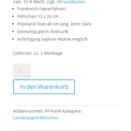
exkl. 19 % MwSt.
zzgl.
Versandkosten
Frankreich Papierfahnen
Fähnchen 12 x 24 cm
Polystyrol Stab 40 cm lang, 4mm stark
beidseitig gleich bedruckt
Anfertigung eigener Motive möglich
Lieferzeit:
ca. 2 Werktage
Papierfahnen
Frankreich
|
In den Warenkorb
Papierfähnchen
-
50
Stück
Artikelnummer:
PF-frank
Kategorie:
im
Länderpapierfähnchen
Set
Menge