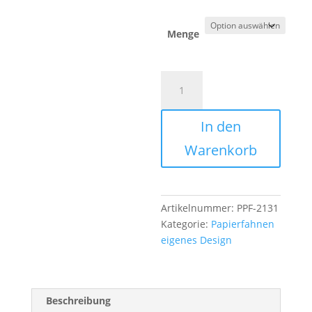
Menge
Papierfahnen
21
x
In den
31
cm
Warenkorb
-
4
farbiger
Druck,
Artikelnummer:
PPF-2131
Polystyrolstab
Kategorie:
Papierfahnen
50
eigenes Design
cm
Menge
Beschreibung