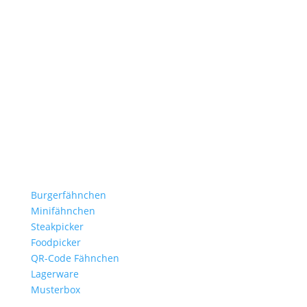
Stockflaggen.de
B2B für Gastronomie, Hotelerie, Catering und Events.
Kleine Fähnchen.
Große Wirkung.
Produkte
Burgerfähnchen
Minifähnchen
Steakpicker
Foodpicker
QR-Code Fähnchen
Lagerware
Musterbox