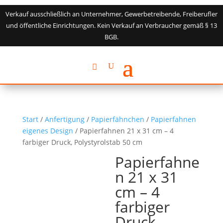
Verkauf ausschließlich an Unternehmer, Gewerbetreibende, Freiberufler
und öffentliche Einrichtungen. Kein Verkauf an Verbraucher gemäß § 13
BGB.
Start
/
Anfertigung
/
Papierfähnchen
/
Papierfahnen
eigenes Design
/ Papierfahnen 21 x 31 cm – 4
farbiger Druck, Polystyrolstab 50 cm
Papierfahne
n 21 x 31
cm – 4
farbiger
Druck,