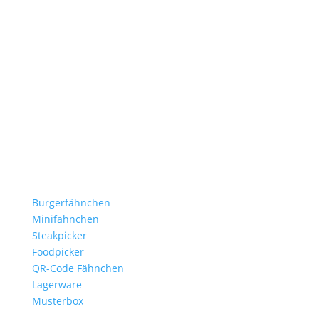
Stockflaggen.de
B2B für Gastronomie, Hotelerie, Catering und Events.
Kleine Fähnchen.
Große Wirkung.
Produkte
Burgerfähnchen
Minifähnchen
Steakpicker
Foodpicker
QR-Code Fähnchen
Lagerware
Musterbox