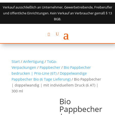
Verkauf ausschließlich an Unternehmer, Gewerbetreibende, Freiberufler
und öffentliche Einrichtungen. Kein Verkauf an Verbraucher gemäß § 13
BGB.
Start
/
Anfertigung
/
ToGo-
Verpackungen
/
Pappbecher
/
Bio Pappbecher
bedrucken | Prio-Line (6T)
/
Doppelwandige
Pappbecher Bio (6 Tage Lieferung)
/ Bio Pappbecher
| doppelwandig | mit individuellem Druck (6 AT) |
300 ml
Bio
Pappbecher