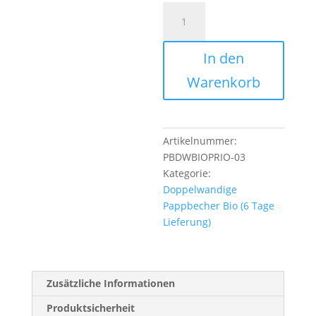
Bio
Pappbecher
|
In den
doppelwandig
|
Warenkorb
mit
individuellem
Druck
(6
Artikelnummer:
AT)
PBDWBIOPRIO-03
|
Kategorie:
300
Doppelwandige
ml
Pappbecher Bio (6 Tage
Menge
Lieferung)
Zusätzliche Informationen
Produktsicherheit