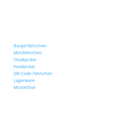
B2B für Gastronomie, Hotelerie, Catering und Events.
Kleine Fähnchen.
Große Wirkung.
Produkte
Burgerfähnchen
Minifähnchen
Steakpicker
Foodpicker
QR-Code Fähnchen
Lagerware
Musterbox
Branchen
Gastronomie
Burgerläden
Steakhäuser
Hotels