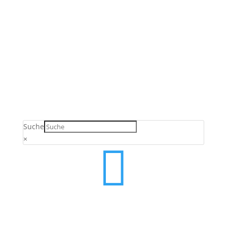
Verkauf ausschließlich an Unternehmer,
Gewerbetreibende, Freiberufler und öffentliche
Einrichtungen. Kein Verkauf an Verbraucher gemäß §
13 BGB.
Suche
×
