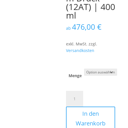
(12AT) | 400
ml
476,00
€
ab
exkl. MwSt.
zzgl.
Versandkosten
Menge
Bio
Pappbecher
|
In den
doppelwandig
|
Warenkorb
mit