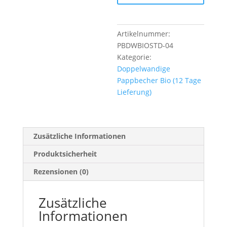
individuellem
Druck
(12AT)
Artikelnummer:
|
PBDWBIOSTD-04
400
Kategorie:
ml
Doppelwandige
Menge
Pappbecher Bio (12 Tage
Lieferung)
Zusätzliche Informationen
Produktsicherheit
Rezensionen (0)
Zusätzliche
Informationen