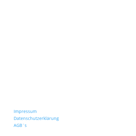
Catering
Foodtrucks
Events
Vereine
Service
Anfrage
Freigabeverfahren
Druckdaten
Häufige Fragen
Versand & Lieferzeiten
Nachbestellen
Kontakt
Impressum
Datenschutzerklärung
AGB´s