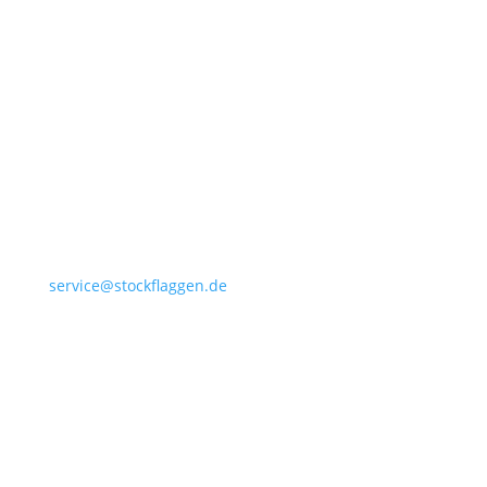
+49 4532 97 57 284
service@stockflaggen.de
Stockflaggen.de
Elmenhorster Str. 6