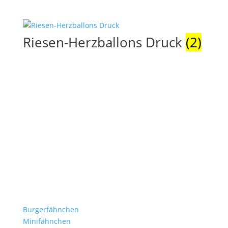
Riesen-Herzballons Druck
(2)
Stockflaggen.de
B2B für Gastronomie, Hotelerie, Catering und Events.
Kleine Fähnchen.
Große Wirkung.
Produkte
Burgerfähnchen
Minifähnchen