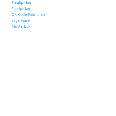
Steakpicker
Foodpicker
QR-Code Fähnchen
Lagerware
Musterbox
Branchen
Gastronomie
Burgerläden
Steakhäuser
Hotels
Catering
Foodtrucks
Events
Vereine
Service
Anfrage