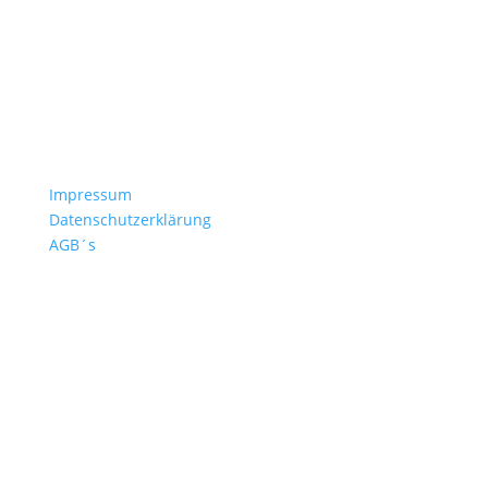
Freigabeverfahren
Druckdaten
Häufige Fragen
Versand & Lieferzeiten
Nachbestellen
Kontakt
Impressum
Datenschutzerklärung
AGB´s
+49 4532 97 57 284