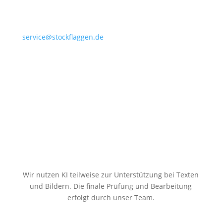
service@stockflaggen.de
Stockflaggen.de
Elmenhorster Str. 6
23869 Elmenhorst
Wir nutzen KI teilweise zur Unterstützung bei Texten
und Bildern. Die finale Prüfung und Bearbeitung
erfolgt durch unser Team.