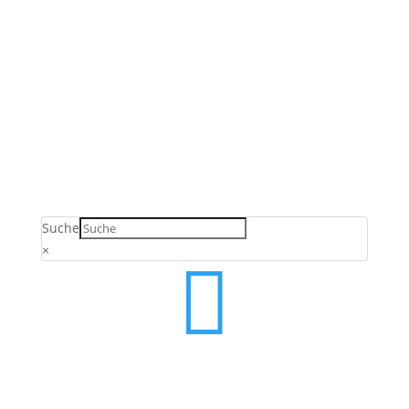
Verkauf ausschließlich an Unternehmer,
Gewerbetreibende, Freiberufler und öffentliche
Einrichtungen. Kein Verkauf an Verbraucher gemäß §
13 BGB.
Suche
×
