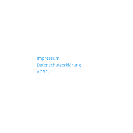
Kontakt
Impressum
hren
Datenschutzerklärung
AGB´s
n
erzeiten
+49 4532 97 57 284