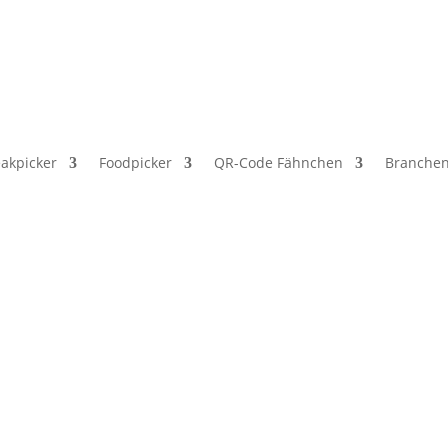
ewerbetreibende, Freiberufler und öffentliche Einrichtungen. Ke
eakpicker
Foodpicker
QR-Code Fähnchen
Branche