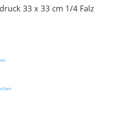
ldruck 33 x 33 cm 1/4 Falz
Branchen
Service
hen
Gastronomie
Anfrage
n
Burgerläden
Freigabeverfa
Steakhäuser
Druckdaten
Hotels
Häufige Frage
nchen
Catering
Versand & Lief
Foodtrucks
Nachbestellen
Events
Vereine