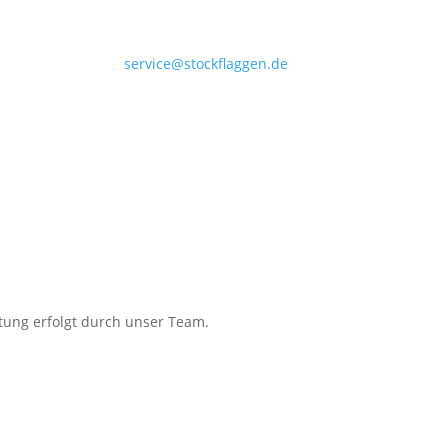
service@stockflaggen.de
Stockflaggen.de
Elmenhorster Str. 6
23869 Elmenhorst
itung erfolgt durch unser Team.