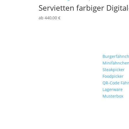
Servietten farbiger Digita
ab
440,00
€
Stockflaggen.de
Produkte
B2B für Gastronomie,
Burgerfähnc
Hotelerie, Catering und
Minifähnche
Events.
Steakpicker
Foodpicker
Kleine Fähnchen.
QR-Code Fäh
Große Wirkung.
Lagerware
Musterbox