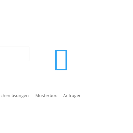
in Verkauf an Verbraucher gemäß § 13 BGB.

nchenlösungen
Musterbox
Anfragen