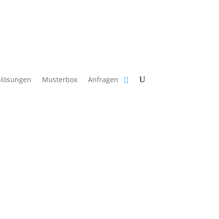
in Verkauf an Verbraucher gemäß § 13 BGB.
nlösungen
Musterbox
Anfragen