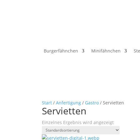
Verkauf ausschließlich an Unternehmer, G
Burgerfähnchen
Minifähnchen
St
Start
/
Anfertigung
/
Gastro
/ Servietten
Servietten
Einzelnes Ergebnis wird angezeigt