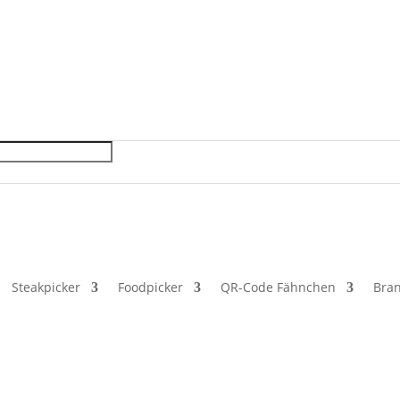
ewerbetreibende, Freiberufler und öffentliche Einrichtungen. Ke
Steakpicker
Foodpicker
QR-Code Fähnchen
Bra