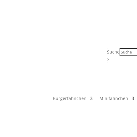
Verkauf ausschließlich an Unternehmer, G
Suche
×
Burgerfähnchen
Minifähnchen