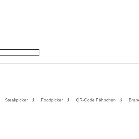
 Gewerbetreibende, Freiberufler und öffentliche Einrichtungen. Kein
Steakpicker
Foodpicker
QR-Code Fähnchen
Bran