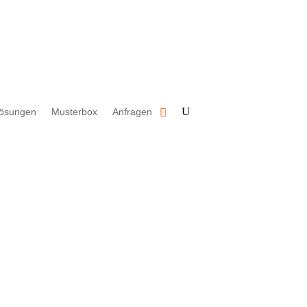
 Verkauf an Verbraucher gemäß § 13 BGB.
lösungen
Musterbox
Anfragen