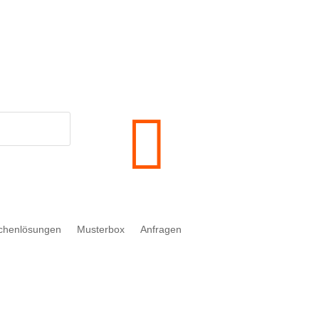
 Verkauf an Verbraucher gemäß § 13 BGB.

chenlösungen
Musterbox
Anfragen