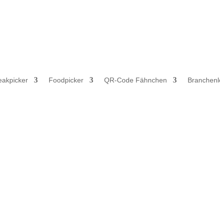
 Gewerbetreibende, Freiberufler und öffentliche Einrichtungen. Kein
eakpicker
Foodpicker
QR-Code Fähnchen
Branchen