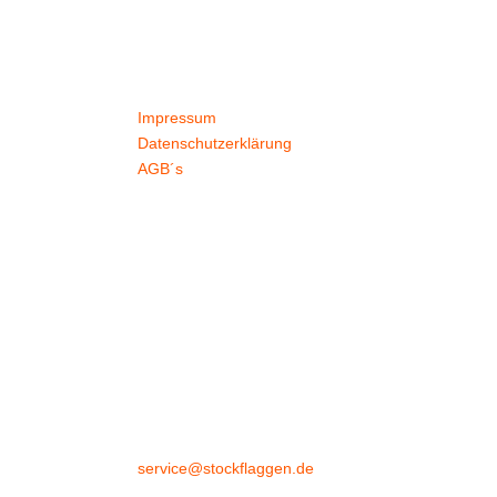
Kontakt
Impressum
ren
Datenschutzerklärung
AGB´s
n
erzeiten
+49 4532 97 57 284
service@stockflaggen.de