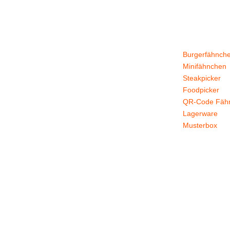
Stockflaggen.de
Produkte
B2B für Gastronomie,
Burgerfähnch
Hotelerie, Catering und
Minifähnchen
Events.
Steakpicker
Foodpicker
Kleine Fähnchen.
QR-Code Fäh
Große Wirkung.
Lagerware
Musterbox