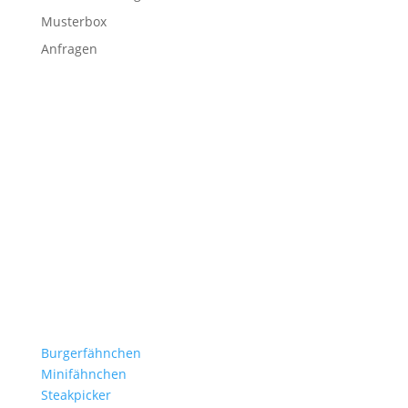
Musterbox
Anfragen
Stockflaggen.de
B2B für Gastronomie, Hotelerie, Catering und Events.
Kleine Fähnchen.
Große Wirkung.
Produkte
Burgerfähnchen
Minifähnchen
Steakpicker