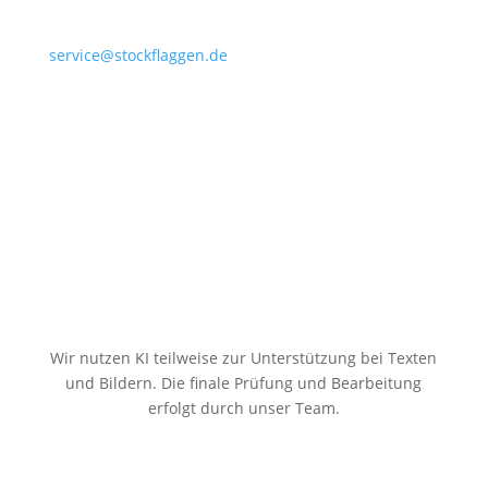
service@stockflaggen.de
Stockflaggen.de
Elmenhorster Str. 6
23869 Elmenhorst
Wir nutzen KI teilweise zur Unterstützung bei Texten
und Bildern. Die finale Prüfung und Bearbeitung
erfolgt durch unser Team.