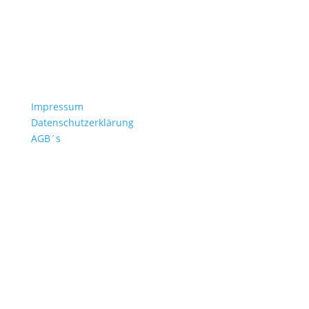
Druckdaten
Häufige Fragen
Versand & Lieferzeiten
Nachbestellen
Kontakt
Impressum
Datenschutzerklärung
AGB´s
+49 4532 97 57 284