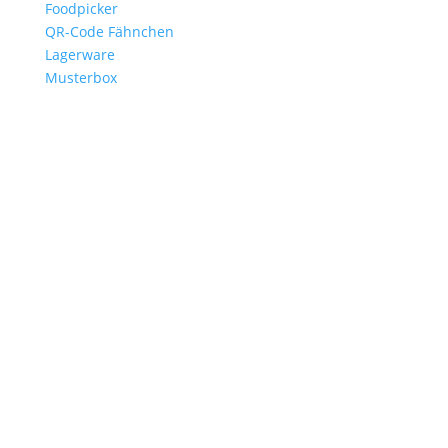
Foodpicker
QR-Code Fähnchen
Lagerware
Musterbox
Branchen
Gastronomie
Burgerläden
Steakhäuser
Hotels
Catering
Foodtrucks
Events
Vereine
Service
Anfrage
Freigabeverfahren