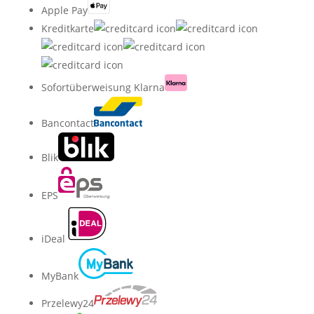
Apple Pay
Kreditkarte
Sofortüberweisung Klarna
Bancontact
Blik
EPS
iDeal
MyBank
Przelewy24