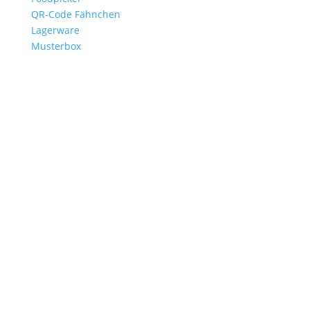
QR-Code Fähnchen
Lagerware
Musterbox
Branchen
Gastronomie
Burgerläden
Steakhäuser
Hotels
Catering
Foodtrucks
Events
Vereine
Service
Anfrage
Freigabeverfahren
Druckdaten