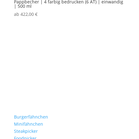
Pappbecher | 4 farbig bedrucken (6 AT) | einwandig
| 500 ml
ab
422,00
€
Stockflaggen.de
B2B für Gastronomie, Hotelerie, Catering und Events.
Kleine Fähnchen.
Große Wirkung.
Produkte
Burgerfähnchen
Minifähnchen
Steakpicker
Foodpicker