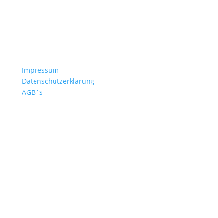
Häufige Fragen
Versand & Lieferzeiten
Nachbestellen
Kontakt
Impressum
Datenschutzerklärung
AGB´s
+49 4532 97 57 284