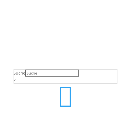
Verkauf ausschließlich an Unternehmer,
Gewerbetreibende, Freiberufler und öffentliche
Einrichtungen. Kein Verkauf an Verbraucher gemäß §
13 BGB.
Suche
×
